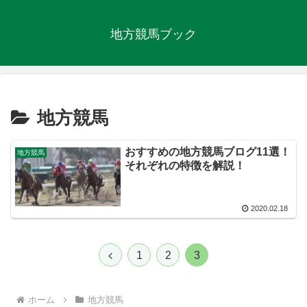
地方競馬ブック
地方競馬
おすすめの地方競馬ブログ11選！
地方競馬
それぞれの特徴を解説！
2020.02.18
前
1
2
3
へ
ホーム
地方競馬